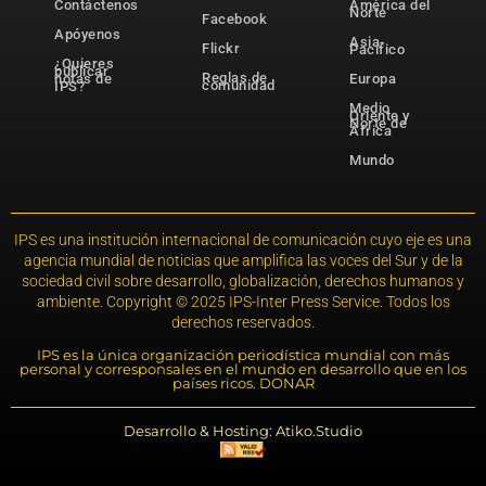
Contáctenos
América del
Norte
Facebook
Apóyenos
Asia-
Flickr
Pacífico
¿Quieres
publicar
Reglas de
notas de
Europa
comunidad
IPS?
Medio
Oriente y
Norte de
África
Mundo
IPS es una institución internacional de comunicación cuyo eje es una
agencia mundial de noticias que amplifica las voces del Sur y de la
sociedad civil sobre desarrollo, globalización, derechos humanos y
ambiente. Copyright © 2025 IPS-Inter Press Service. Todos los
derechos reservados.
IPS es la única organización periodística mundial con más
personal y corresponsales en el mundo en desarrollo que en los
países ricos. DONAR
Desarrollo & Hosting: Atiko.Studio