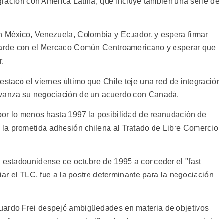
tegración con América Latina, que incluye también una serie d
n México, Venezuela, Colombia y Ecuador, y espera firmar
 tarde con el Mercado Común Centroamericano y esperar que
r.
estacó el viernes último que Chile teje una red de integració
avanza su negociación de un acuerdo con Canadá.
por lo menos hasta 1997 la posibilidad de reanudación de
la prometida adhesión chilena al Tratado de Libre Comercio
o estadounidense de octubre de 1995 a conceder el "fast
liar el TLC, fue a la postre determinante para la negociación
uardo Frei despejó ambigüedades en materia de objetivos