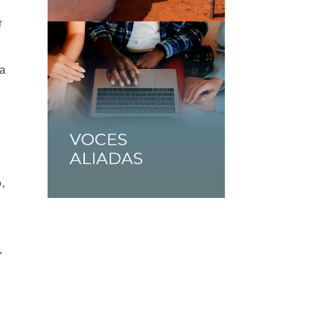
r
ra
,
n
,