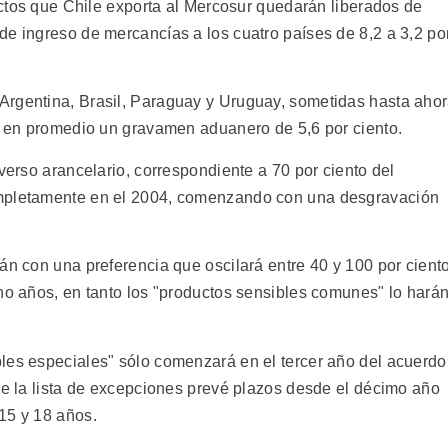
ductos que Chile exporta al Mercosur quedarán liberados de
de ingreso de mercancías a los cuatro países de 8,2 a 3,2 po
Argentina, Brasil, Paraguay y Uruguay, sometidas hasta aho
án en promedio un gravamen aduanero de 5,6 por ciento.
iverso arancelario, correspondiente a 70 por ciento del
ompletamente en el 2004, comenzando con una desgravación
án con una preferencia que oscilará entre 40 y 100 por ciento
cho años, en tanto los "productos sensibles comunes" lo hará
les especiales" sólo comenzará en el tercer año del acuerdo
ue la lista de excepciones prevé plazos desde el décimo año
15 y 18 años.