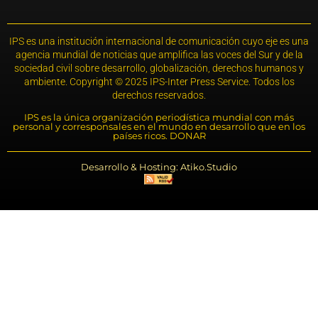
IPS es una institución internacional de comunicación cuyo eje es una
agencia mundial de noticias que amplifica las voces del Sur y de la
sociedad civil sobre desarrollo, globalización, derechos humanos y
ambiente. Copyright © 2025 IPS-Inter Press Service. Todos los
derechos reservados.
IPS es la única organización periodística mundial con más
personal y corresponsales en el mundo en desarrollo que en los
países ricos. DONAR
Desarrollo & Hosting: Atiko.Studio