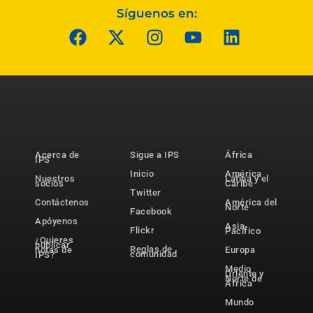
Síguenos en:
Acerca de
Sigue a IPS
África
IPS
Inicio
América
Nuestros
Latina y el
socios
Caribe
Twitter
Contáctenos
América del
Norte
Facebook
Apóyenos
Asia-
Flickr
Pacífico
¿Quieres
publicar
Reglas de
notas de
Europa
comunidad
IPS?
Medio
Oriente y
Norte de
África
Mundo