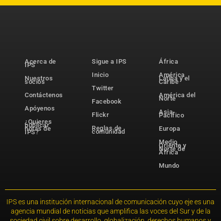
Acerca de
Sigue a IPS
África
IPS
Inicio
América
Nuestros
Latina y el
socios
Caribe
Twitter
Contáctenos
América del
Norte
Facebook
Apóyenos
Asia-
Flickr
Pacífico
¿Quieres
publicar
Reglas de
notas de
Europa
comunidad
IPS?
Medio
Oriente y
Norte de
África
Mundo
IPS es una institución internacional de comunicación cuyo eje es una
agencia mundial de noticias que amplifica las voces del Sur y de la
sociedad civil sobre desarrollo, globalización, derechos humanos y