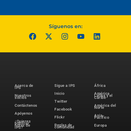
Síguenos en:
Acerca de
Sigue a IPS
África
IPS
Inicio
América
Nuestros
Latina y el
socios
Caribe
Twitter
Contáctenos
América del
Norte
Facebook
Apóyenos
Asia-
Flickr
Pacífico
¿Quieres
publicar
Reglas de
notas de
Europa
comunidad
IPS?