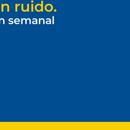
n ruido.
ín semanal