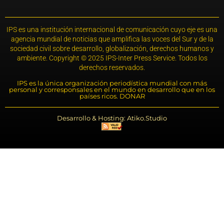
IPS es una institución internacional de comunicación cuyo eje es una
agencia mundial de noticias que amplifica las voces del Sur y de la
sociedad civil sobre desarrollo, globalización, derechos humanos y
ambiente. Copyright © 2025 IPS-Inter Press Service. Todos los
derechos reservados.
IPS es la única organización periodística mundial con más
personal y corresponsales en el mundo en desarrollo que en los
países ricos. DONAR
Desarrollo & Hosting: Atiko.Studio