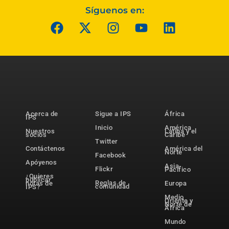
Síguenos en:
Acerca de
Sigue a IPS
África
IPS
Inicio
América
Nuestros
Latina y el
socios
Caribe
Twitter
Contáctenos
América del
Norte
Facebook
Apóyenos
Asia-
Flickr
Pacífico
¿Quieres
publicar
Reglas de
notas de
Europa
comunidad
IPS?
Medio
Oriente y
Norte de
África
Mundo