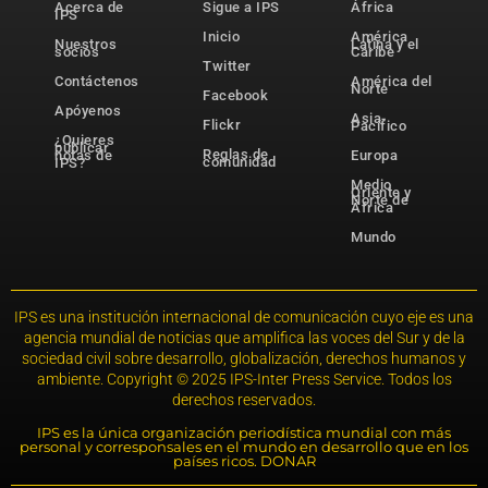
Acerca de
Sigue a IPS
África
IPS
Inicio
América
Nuestros
Latina y el
socios
Caribe
Twitter
Contáctenos
América del
Norte
Facebook
Apóyenos
Asia-
Flickr
Pacífico
¿Quieres
publicar
Reglas de
notas de
Europa
comunidad
IPS?
Medio
Oriente y
Norte de
África
Mundo
IPS es una institución internacional de comunicación cuyo eje es una
agencia mundial de noticias que amplifica las voces del Sur y de la
sociedad civil sobre desarrollo, globalización, derechos humanos y
ambiente. Copyright © 2025 IPS-Inter Press Service. Todos los
derechos reservados.
IPS es la única organización periodística mundial con más
personal y corresponsales en el mundo en desarrollo que en los
países ricos. DONAR