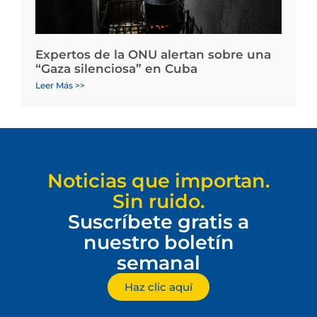
Expertos de la ONU alertan sobre una
“Gaza silenciosa” en Cuba
Leer Más >>
Noticias que importan.
Sin ruido.
Suscríbete gratis a
nuestro boletín
semanal
Haz clic aquí