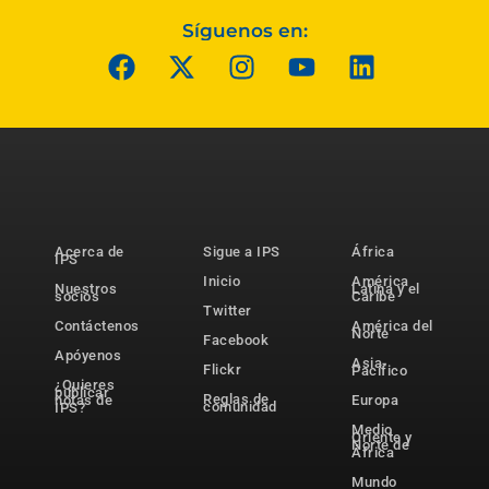
Síguenos en:
Acerca de
Sigue a IPS
África
IPS
Inicio
América
Nuestros
Latina y el
socios
Caribe
Twitter
Contáctenos
América del
Norte
Facebook
Apóyenos
Asia-
Flickr
Pacífico
¿Quieres
publicar
Reglas de
notas de
Europa
comunidad
IPS?
Medio
Oriente y
Norte de
África
Mundo