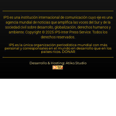
IPS es una institución internacional de comunicación cuyo eje es una
agencia mundial de noticias que amplifica las voces del Sur y de la
sociedad civil sobre desarrollo, globalización, derechos humanos y
ambiente. Copyright © 2025 IPS-Inter Press Service. Todos los
derechos reservados.
IPS es la única organización periodística mundial con más
personal y corresponsales en el mundo en desarrollo que en los
países ricos. DONAR
Desarrollo & Hosting: Atiko.Studio