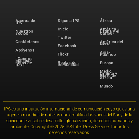
Acerca de
Sigue a IPS
África
IPS
Inicio
América
Nuestros
Latina y el
socios
Caribe
Twitter
Contáctenos
América del
Norte
Facebook
Apóyenos
Asia-
Flickr
Pacífico
¿Quieres
publicar
Reglas de
notas de
Europa
comunidad
IPS?
Medio
Oriente y
Norte de
África
Mundo
IPS es una institución internacional de comunicación cuyo eje es una
agencia mundial de noticias que amplifica las voces del Sur y de la
sociedad civil sobre desarrollo, globalización, derechos humanos y
ambiente. Copyright © 2025 IPS-Inter Press Service. Todos los
derechos reservados.