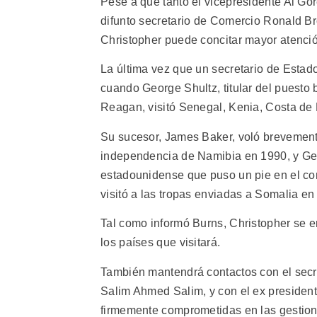
Pese a que tanto el vicepresidente Al Go
difunto secretario de Comercio Ronald Bro
Christopher puede concitar mayor atenció
La última vez que un secretario de Estad
cuando George Shultz, titular del puesto
Reagan, visitó Senegal, Kenia, Costa de M
Su sucesor, James Baker, voló brevemente
independencia de Namibia en 1990, y Geo
estadounidense que puso un pie en el c
visitó a las tropas enviadas a Somalia en
Tal como informó Burns, Christopher se e
los países que visitará.
También mantendrá contactos con el secre
Salim Ahmed Salim, y con el ex presiden
firmemente comprometidas en las gestione