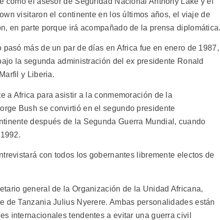
re como el asesor de Seguridad Nacional Anthony Lake y el
wn visitaron el continente en los últimos años, el viaje de
n, en parte porque irá acompañado de la prensa diplomática
o pasó más de un par de días en Africa fue en enero de 1987,
 bajo la segunda administración del ex presidente Ronald
arfil y Liberia.
 a Africa para asistir a la conmemoración de la
rge Bush se convirtió en el segundo presidente
ontinente después de la Segunda Guerra Mundial, cuando
 1992.
ntrevistará con todos los gobernantes libremente electos de
tario general de la Organización de la Unidad Africana,
te de Tanzania Julius Nyerere. Ambas personalidades están
s internacionales tendentes a evitar una guerra civil