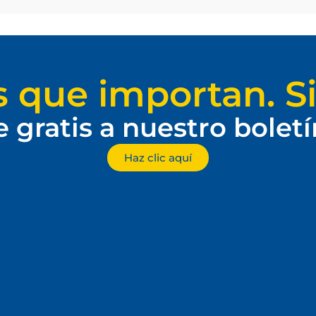
s que importan. Si
e gratis a nuestro bolet
Haz clic aquí