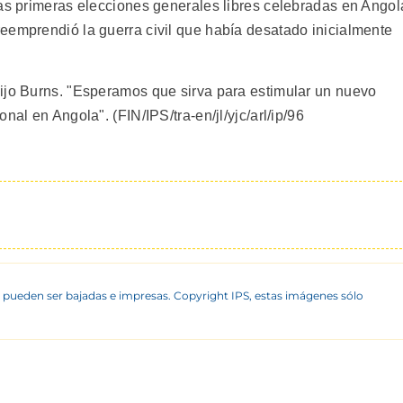
las primeras elecciones generales libres celebradas en Angol
eemprendió la guerra civil que había desatado inicialmente
ijo Burns. "Esperamos que sirva para estimular un nuevo
nal en Angola". (FIN/IPS/tra-en/jl/yjc/arl/ip/96
 pueden ser bajadas e impresas. Copyright IPS, estas imágenes sólo