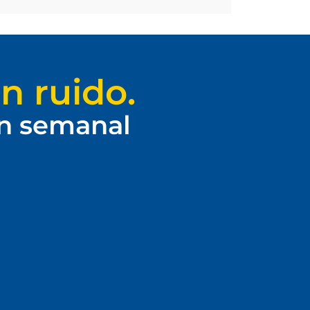
n ruido.
ín semanal