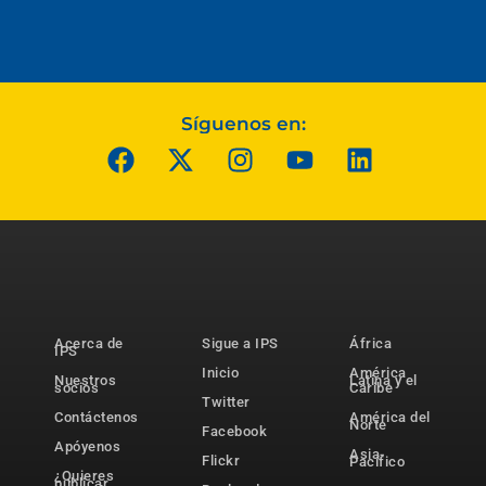
Síguenos en:
Acerca de
Sigue a IPS
África
IPS
Inicio
América
Nuestros
Latina y el
socios
Caribe
Twitter
Contáctenos
América del
Norte
Facebook
Apóyenos
Asia-
Flickr
Pacífico
¿Quieres
publicar