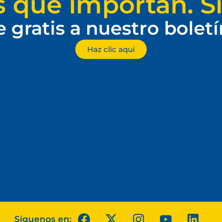
s que importan. Si
e gratis a nuestro bolet
Haz clic aquí
Síguenos en: