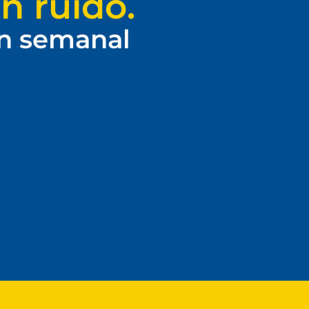
n ruido.
ín semanal