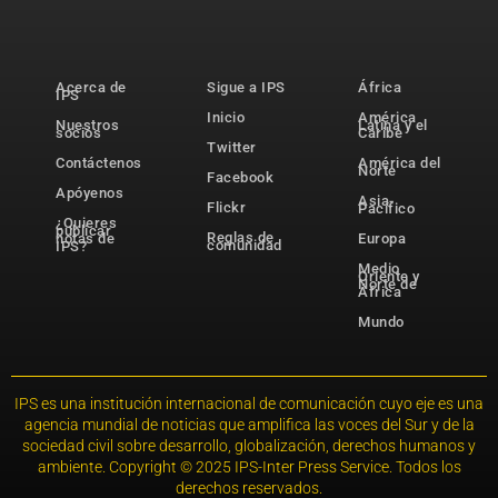
Acerca de
Sigue a IPS
África
IPS
Inicio
América
Nuestros
Latina y el
socios
Caribe
Twitter
Contáctenos
América del
Norte
Facebook
Apóyenos
Asia-
Flickr
Pacífico
¿Quieres
publicar
Reglas de
notas de
Europa
comunidad
IPS?
Medio
Oriente y
Norte de
África
Mundo
IPS es una institución internacional de comunicación cuyo eje es una
agencia mundial de noticias que amplifica las voces del Sur y de la
sociedad civil sobre desarrollo, globalización, derechos humanos y
ambiente. Copyright © 2025 IPS-Inter Press Service. Todos los
derechos reservados.