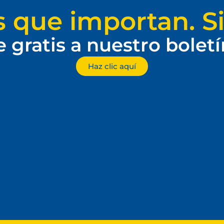
s que importan. Si
e gratis a nuestro bolet
Haz clic aquí