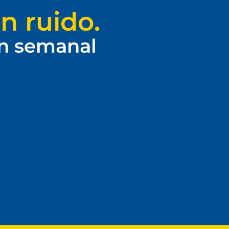
n ruido.
ín semanal