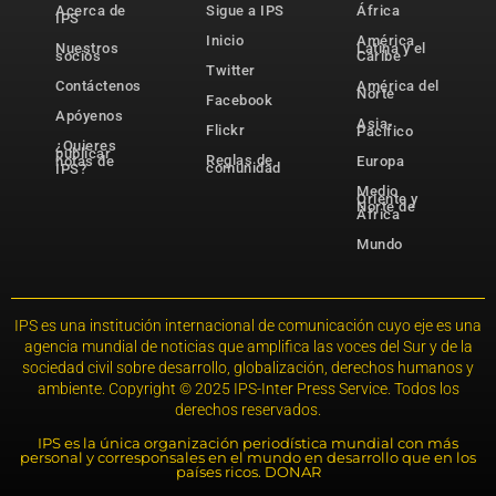
Acerca de
Sigue a IPS
África
IPS
Inicio
América
Nuestros
Latina y el
socios
Caribe
Twitter
Contáctenos
América del
Norte
Facebook
Apóyenos
Asia-
Flickr
Pacífico
¿Quieres
publicar
Reglas de
notas de
Europa
comunidad
IPS?
Medio
Oriente y
Norte de
África
Mundo
IPS es una institución internacional de comunicación cuyo eje es una
agencia mundial de noticias que amplifica las voces del Sur y de la
sociedad civil sobre desarrollo, globalización, derechos humanos y
ambiente. Copyright © 2025 IPS-Inter Press Service. Todos los
derechos reservados.
IPS es la única organización periodística mundial con más
personal y corresponsales en el mundo en desarrollo que en los
países ricos. DONAR