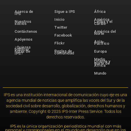
Acerca de
Sigue a IPS
África
IPS
Inicio
América
Nuestros
Latina y el
socios
Caribe
Twitter
Contáctenos
América del
Norte
Facebook
Apóyenos
Asia-
Flickr
Pacífico
¿Quieres
publicar
Reglas de
notas de
Europa
comunidad
IPS?
Medio
Oriente y
Norte de
África
Mundo
IPS es una institución internacional de comunicación cuyo eje es una
agencia mundial de noticias que amplifica las voces del Sur y de la
sociedad civil sobre desarrollo, globalización, derechos humanos y
ambiente. Copyright © 2025 IPS-Inter Press Service. Todos los
derechos reservados.
IPS es la única organización periodística mundial con más
personal y corresponsales en el mundo en desarrollo que en los