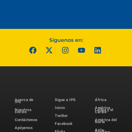
Síguenos en:
Acerca de
Sigue a IPS
África
IPS
Inicio
América
Nuestros
Latina y el
socios
Caribe
Twitter
Contáctenos
América del
Norte
Facebook
Apóyenos
Asia-
Flickr
Pacífico