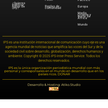
¿Quieres
publicar
Reglas de
notas de
Europa
comunidad
IPS?
Medio
Oriente y
Norte de
África
Mundo
IPS es una institución internacional de comunicación cuyo eje es una
agencia mundial de noticias que amplifica las voces del Sur y de la
sociedad civil sobre desarrollo, globalización, derechos humanos y
ambiente. Copyright © 2025 IPS-Inter Press Service. Todos los
derechos reservados.
IPS es la única organización periodística mundial con más
personal y corresponsales en el mundo en desarrollo que en los
países ricos. DONAR
Desarrollo & Hosting: Atiko.Studio