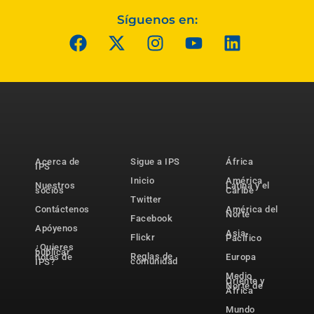
Síguenos en:
Acerca de
Sigue a IPS
África
IPS
Inicio
América
Nuestros
Latina y el
socios
Caribe
Twitter
Contáctenos
América del
Norte
Facebook
Apóyenos
Asia-
Flickr
Pacífico
¿Quieres
publicar
Reglas de
notas de
Europa
comunidad
IPS?
Medio
Oriente y
Norte de
África
Mundo