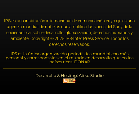
IPS es una institución internacional de comunicación cuyo eje es una
agencia mundial de noticias que amplifica las voces del Sur y de la
sociedad civil sobre desarrollo, globalización, derechos humanos y
ambiente. Copyright © 2025 IPS-Inter Press Service. Todos los
derechos reservados.
IPS es la única organización periodística mundial con más
personal y corresponsales en el mundo en desarrollo que en los
países ricos. DONAR
Desarrollo & Hosting: Atiko.Studio