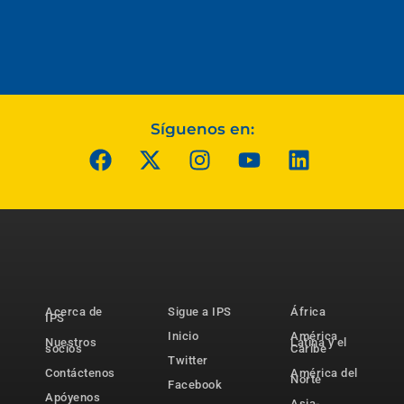
Síguenos en:
Acerca de
Sigue a IPS
África
IPS
Inicio
América
Nuestros
Latina y el
socios
Caribe
Twitter
Contáctenos
América del
Norte
Facebook
Apóyenos
Asia-