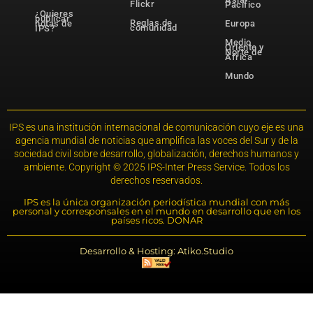
Flickr
Pacífico
¿Quieres
publicar
Reglas de
notas de
Europa
comunidad
IPS?
Medio
Oriente y
Norte de
África
Mundo
IPS es una institución internacional de comunicación cuyo eje es una
agencia mundial de noticias que amplifica las voces del Sur y de la
sociedad civil sobre desarrollo, globalización, derechos humanos y
ambiente. Copyright © 2025 IPS-Inter Press Service. Todos los
derechos reservados.
IPS es la única organización periodística mundial con más
personal y corresponsales en el mundo en desarrollo que en los
países ricos. DONAR
Desarrollo & Hosting: Atiko.Studio