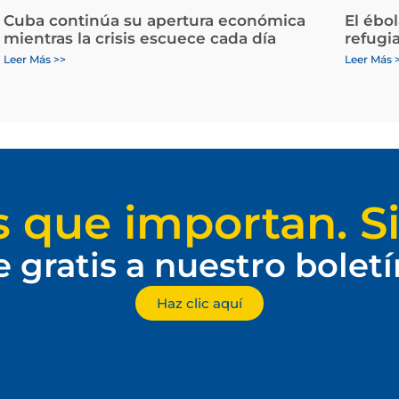
Cuba continúa su apertura económica
El ébo
mientras la crisis escuece cada día
refugi
Leer Más >>
Leer Más 
s que importan. Si
e gratis a nuestro bolet
Haz clic aquí