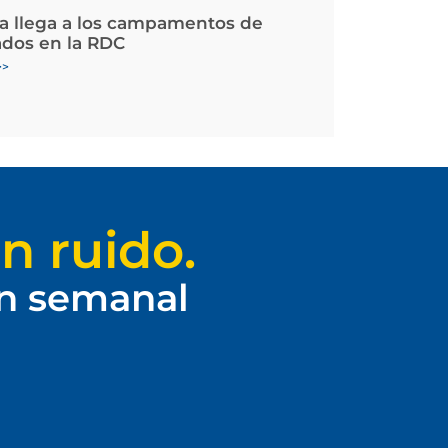
la llega a los campamentos de
ados en la RDC
>>
n ruido.
ín semanal