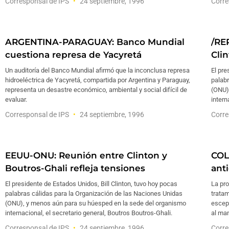
Corresponsal de IPS
24 septiembre, 1996
Corre
ARGENTINA-PARAGUAY: Banco Mundial
/RE
cuestiona represa de Yacyretá
Clin
Un auditoría del Banco Mundial afirmó que la inconclusa represa
El pre
hidroeléctrica de Yacyretá, compartida por Argentina y Paraguay,
palabr
representa un desastre económico, ambiental y social difícil de
(ONU),
evaluar.
intern
Corresponsal de IPS
24 septiembre, 1996
Corre
EEUU-ONU: Reunión entre Clinton y
COL
Boutros-Ghali refleja tensiones
ant
El presidente de Estados Unidos, Bill Clinton, tuvo hoy pocas
La pro
palabras cálidas para la Organización de las Naciones Unidas
tratam
(ONU), y menos aún para su húesped en la sede del organismo
escept
internacional, el secretario general, Boutros Boutros-Ghali.
al man
Corresponsal de IPS
24 septiembre, 1996
Corre