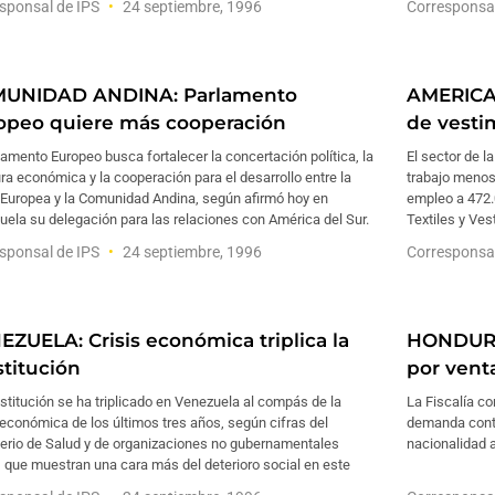
sponsal de IPS
24 septiembre, 1996
Corresponsa
UNIDAD ANDINA: Parlamento
AMERICA
opeo quiere más cooperación
de vesti
lamento Europeo busca fortalecer la concertación política, la
El sector de l
ra económica y la cooperación para el desarrollo entre la
trabajo menos
 Europea y la Comunidad Andina, según afirmó hoy en
empleo a 472.0
ela su delegación para las relaciones con América del Sur.
Textiles y Ves
sponsal de IPS
24 septiembre, 1996
Corresponsa
EZUELA: Crisis económica triplica la
HONDURA
stitución
por vent
stitución se ha triplicado en Venezuela al compás de la
La Fiscalía c
 económica de los últimos tres años, según cifras del
demanda contra
terio de Salud y de organizaciones no gubernamentales
nacionalidad 
 que muestran una cara más del deterioro social en este