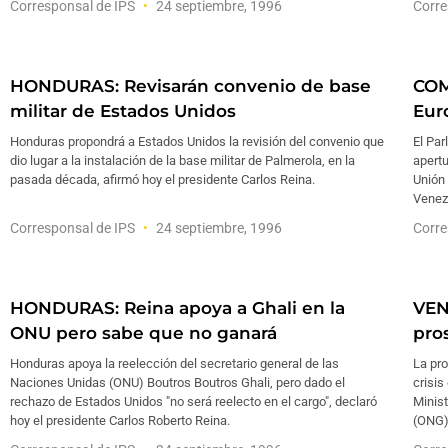
Corresponsal de IPS
24 septiembre, 1996
Corre
HONDURAS: Revisarán convenio de base
COM
militar de Estados Unidos
Eur
Honduras propondrá a Estados Unidos la revisión del convenio que
El Par
dio lugar a la instalación de la base militar de Palmerola, en la
apertu
pasada década, afirmó hoy el presidente Carlos Reina.
Unión
Venezu
Corresponsal de IPS
24 septiembre, 1996
Corre
HONDURAS: Reina apoya a Ghali en la
VEN
ONU pero sabe que no ganará
pro
Honduras apoya la reelección del secretario general de las
La pro
Naciones Unidas (ONU) Boutros Boutros Ghali, pero dado el
crisis
rechazo de Estados Unidos "no será reelecto en el cargo", declaró
Minis
hoy el presidente Carlos Roberto Reina.
(ONG)