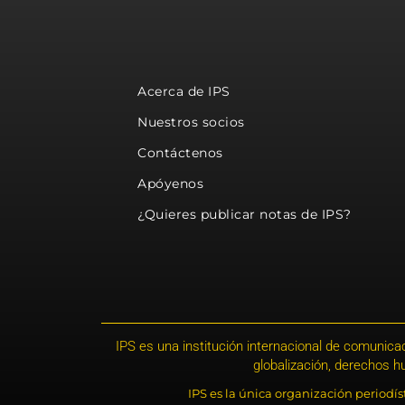
Acerca de IPS
Nuestros socios
Contáctenos
Apóyenos
¿Quieres publicar notas de IPS?
IPS es una institución internacional de comunicac
globalización, derechos 
IPS es la única organización periodí