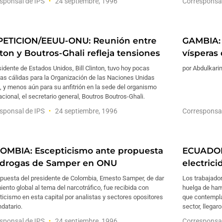
sponsal de IPS
24 septiembre, 1996
Corresponsa
PETICION/EEUU-ONU: Reunión entre
GAMBIA: 
ton y Boutros-Ghali refleja tensiones
vísperas
sidente de Estados Unidos, Bill Clinton, tuvo hoy pocas
por Abdulkari
as cálidas para la Organización de las Naciones Unidas
 y menos aún para su anfitrión en la sede del organismo
acional, el secretario general, Boutros Boutros-Ghali.
sponsal de IPS
24 septiembre, 1996
Corresponsa
OMBIA: Escepticismo ante propuesta
ECUADOR:
idrogas de Samper en ONU
electric
puesta del presidente de Colombia, Ernesto Samper, de dar
Los trabajador
iento global al tema del narcotráfico, fue recibida con
huelga de ham
icismo en esta capital por analistas y sectores opositores
que contemplab
datario.
sector, llegar
sponsal de IPS
24 septiembre, 1996
Corresponsa