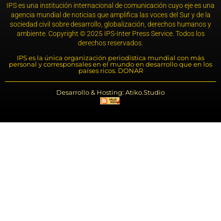
IPS es una institución internacional de comunicación cuyo eje es una
agencia mundial de noticias que amplifica las voces del Sur y de la
sociedad civil sobre desarrollo, globalización, derechos humanos y
ambiente. Copyright © 2025 IPS-Inter Press Service. Todos los
derechos reservados.
IPS es la única organización periodística mundial con más
personal y corresponsales en el mundo en desarrollo que en los
países ricos. DONAR
Desarrollo & Hosting: Atiko.Studio