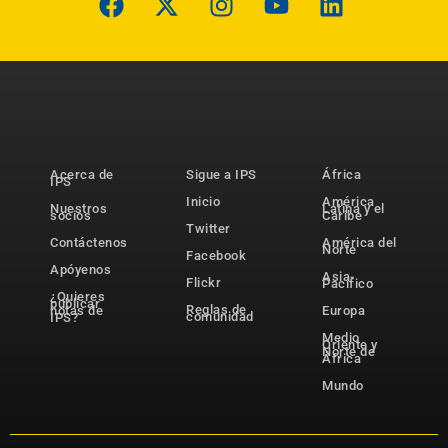
Acerca de
Sigue a IPS
África
IPS
Inicio
América
Nuestros
Latina y el
socios
Caribe
Twitter
Contáctenos
América del
Norte
Facebook
Apóyenos
Asia-
Flickr
Pacífico
¿Quieres
publicar
Reglas de
notas de
Europa
comunidad
IPS?
Medio
Oriente y
Norte de
África
Mundo