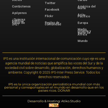
Twitter
Contáctenos
América del
Norte
Facebook
Apóyenos
Asia-
Flickr
Pacífico
¿Quieres
publicar
Reglas de
notas de
Europa
comunidad
IPS?
Medio
Oriente y
Norte de
África
Mundo
IPS es una institución internacional de comunicación cuyo eje es una
agencia mundial de noticias que amplifica las voces del Sur y de la
sociedad civil sobre desarrollo, globalización, derechos humanos y
ambiente. Copyright © 2025 IPS-Inter Press Service. Todos los
derechos reservados.
IPS es la única organización periodística mundial con más
personal y corresponsales en el mundo en desarrollo que en los
países ricos. DONAR
Desarrollo & Hosting: Atiko.Studio