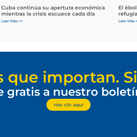
Cuba continúa su apertura económica
El ébo
mientras la crisis escuece cada día
refugi
Leer Más >>
Leer Más 
s que importan. Si
e gratis a nuestro bolet
Haz clic aquí