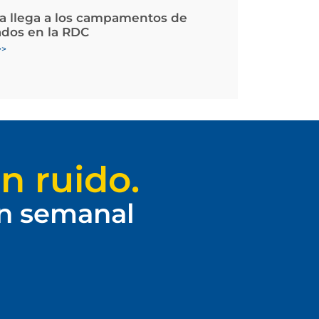
la llega a los campamentos de
ados en la RDC
>>
n ruido.
ín semanal