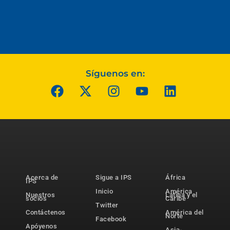
Síguenos en:
Acerca de
Sigue a IPS
África
IPS
Inicio
América
Nuestros
Latina y el
socios
Caribe
Twitter
Contáctenos
América del
Norte
Facebook
Apóyenos
Asia-