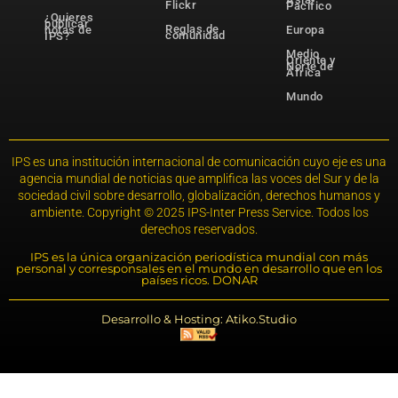
Flickr
Pacífico
¿Quieres
publicar
Reglas de
notas de
Europa
comunidad
IPS?
Medio
Oriente y
Norte de
África
Mundo
IPS es una institución internacional de comunicación cuyo eje es una
agencia mundial de noticias que amplifica las voces del Sur y de la
sociedad civil sobre desarrollo, globalización, derechos humanos y
ambiente. Copyright © 2025 IPS-Inter Press Service. Todos los
derechos reservados.
IPS es la única organización periodística mundial con más
personal y corresponsales en el mundo en desarrollo que en los
países ricos. DONAR
Desarrollo & Hosting: Atiko.Studio