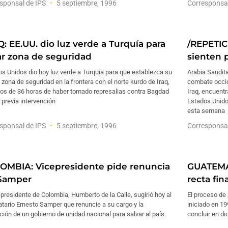
sponsal de IPS
5 septiembre, 1996
Corresponsa
Q: EE.UU. dio luz verde a Turquía para
/REPETIC
ar zona de seguridad
sienten 
s Unidos dio hoy luz verde a Turquía para que establezca su
Arabia Saudita
 zona de seguridad en la frontera con el norte kurdo de Iraq,
combate occid
os de 36 horas de haber tomado represalias contra Bagdad
Iraq, encuentr
 previa intervención
Estados Unido
esta semana
sponsal de IPS
5 septiembre, 1996
Corresponsa
OMBIA: Vicepresidente pide renuncia
GUATEMAL
Samper
recta fina
epresidente de Colombia, Humberto de la Calle, sugirió hoy al
El proceso de 
tario Ernesto Samper que renuncie a su cargo y la
iniciado en 19
ión de un gobierno de unidad nacional para salvar al país.
concluir en di