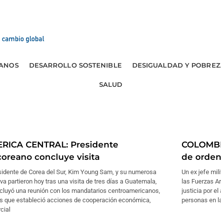
ANOS
DESARROLLO SOSTENIBLE
DESIGUALDAD Y POBREZ
SALUD
RICA CENTRAL: Presidente
COLOMBIA
coreano concluye visita
de orden
esidente de Corea del Sur, Kim Young Sam, y su numerosa
Un ex jefe mil
va partieron hoy tras una visita de tres días a Guatemala,
las Fuerzas A
ncluyó una reunión con los mandatarios centroamericanos,
justicia por e
os que estableció acciones de cooperación económica,
personas en l
cial