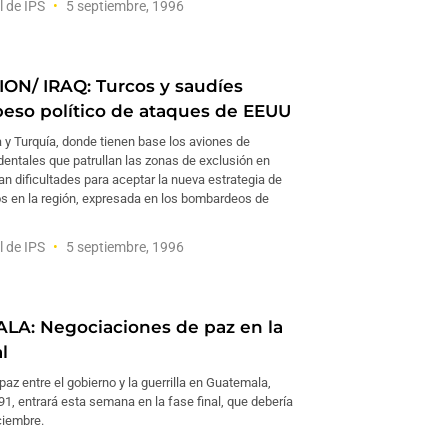
l de IPS
5 septiembre, 1996
ION/ IRAQ: Turcos y saudíes
peso político de ataques de EEUU
 y Turquía, donde tienen base los aviones de
entales que patrullan las zonas de exclusión en
an dificultades para aceptar la nueva estrategia de
s en la región, expresada en los bombardeos de
l de IPS
5 septiembre, 1996
A: Negociaciones de paz en la
l
paz entre el gobierno y la guerrilla en Guatemala,
91, entrará esta semana en la fase final, que debería
ciembre.