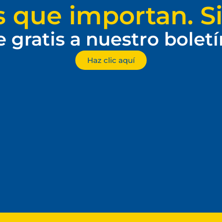
s que importan. Si
e gratis a nuestro bolet
Haz clic aquí