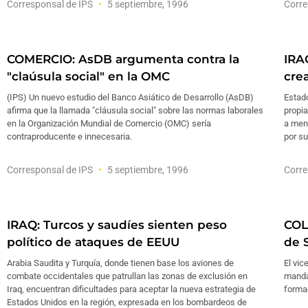
Corresponsal de IPS
5 septiembre, 1996
Corre
COMERCIO: AsDB argumenta contra la
IRA
"claúsula social" en la OMC
cre
(IPS) Un nuevo estudio del Banco Asiático de Desarrollo (AsDB)
Estado
afirma que la llamada "cláusula social" sobre las normas laborales
propia
en la Organización Mundial de Comercio (OMC) sería
a men
contraproducente e innecesaria.
por su
Corresponsal de IPS
5 septiembre, 1996
Corre
IRAQ: Turcos y saudíes sienten peso
COL
político de ataques de EEUU
de 
Arabia Saudita y Turquía, donde tienen base los aviones de
El vic
combate occidentales que patrullan las zonas de exclusión en
manda
Iraq, encuentran dificultades para aceptar la nueva estrategia de
formac
Estados Unidos en la región, expresada en los bombardeos de