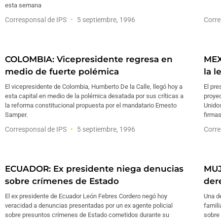
esta semana
Corresponsal de IPS
5 septiembre, 1996
Corre
COLOMBIA: Vicepresidente regresa en
MEX
medio de fuerte polémica
la 
El vicepresidente de Colombia, Humberto De la Calle, llegó hoy a
El pre
esta capital en medio de la polémica desatada por sus críticas a
proyec
la reforma constitucional propuesta por el mandatario Ernesto
Unidos
Samper.
firmas
Corresponsal de IPS
5 septiembre, 1996
Corre
ECUADOR: Ex presidente niega denucias
MUJ
sobre crímenes de Estado
der
El ex presidente de Ecuador León Febres Cordero negó hoy
Una de
veracidad a denuncias presentadas por un ex agente policial
famili
sobre presuntos crímenes de Estado cometidos durante su
sobre 