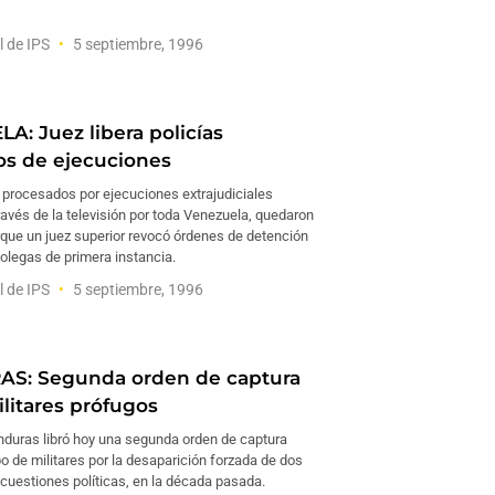
l de IPS
5 septiembre, 1996
A: Juez libera policías
os de ejecuciones
, procesados por ejecuciones extrajudiciales
avés de la televisión por toda Venezuela, quedaron
rque un juez superior revocó órdenes de detención
olegas de primera instancia.
l de IPS
5 septiembre, 1996
S: Segunda orden de captura
ilitares prófugos
nduras libró hoy una segunda orden de captura
o de militares por la desaparición forzada de dos
cuestiones políticas, en la década pasada.