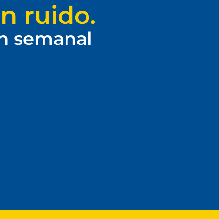
n ruido.
ín semanal