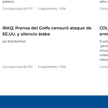
gobierno.
debe 
Corresponsal de IPS
5 septiembre, 1996
Corre
IRAQ: Prensa del Golfo censuró ataque de
COL
EE.UU. y silencio árabe
ent
por Abdi Barkhad
El gob
"garan
Armad
solda
milita
Corresponsal de IPS
5 septiembre, 1996
Corre