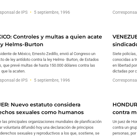
sponsal de IPS
5 septiembre, 1996
Corresponsa
ICO: Controles y multas a quien acate
VENEZUEL
ley Helms-Burton
sindicad
sidente de México, Ernesto Zedillo, envió al Congreso un
Siete policías
to de ley antídoto contra la ley Helms- Burton, de Estados
conocidas a tr
, que prevé multas de hasta 150.000 dólares contra las
en libertad po
 que la acaten.
dictadas por c
sponsal de IPS
5 septiembre, 1996
Corresponsa
ER: Nuevo estatuto considera
HONDURA
echos sexuales como humanos
contra m
 las principales organizaciones mundiales de planificación
Un juez de Ho
ar voluntaria difundió hoy una declaración de principios
contra un grup
derechos sexuales y reproductivos a los que, sostiene, se
personas, por 