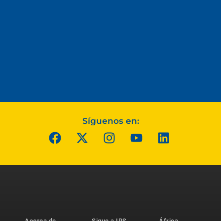
Síguenos en:
Acerca de
Sigue a IPS
África