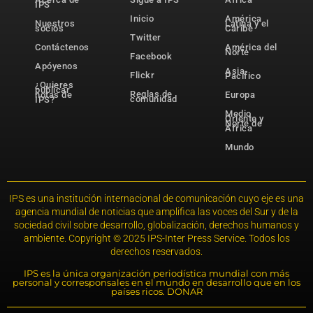
IPS
Inicio
América
Nuestros
Latina y el
socios
Caribe
Twitter
Contáctenos
América del
Norte
Facebook
Apóyenos
Asia-
Flickr
Pacífico
¿Quieres
publicar
Reglas de
notas de
Europa
comunidad
IPS?
Medio
Oriente y
Norte de
África
Mundo
IPS es una institución internacional de comunicación cuyo eje es una
agencia mundial de noticias que amplifica las voces del Sur y de la
sociedad civil sobre desarrollo, globalización, derechos humanos y
ambiente. Copyright © 2025 IPS-Inter Press Service. Todos los
derechos reservados.
IPS es la única organización periodística mundial con más
personal y corresponsales en el mundo en desarrollo que en los
países ricos. DONAR