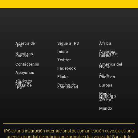
Acerca de
Sigue a IPS
África
IPS
Inicio
América
Nuestros
Latina y el
socios
Caribe
Twitter
Contáctenos
América del
Norte
Facebook
Apóyenos
Asia-
Flickr
Pacífico
¿Quieres
publicar
Reglas de
notas de
Europa
comunidad
IPS?
Medio
Oriente y
Norte de
África
Mundo
IPS es una institución internacional de comunicación cuyo eje es una
agencia mundial de noticias que amplifica las voces del Sur y de la