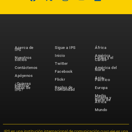
Acerca de
Sigue a IPS
África
IPS
Inicio
América
Nuestros
Latina y el
socios
Caribe
Twitter
Contáctenos
América del
Norte
Facebook
Apóyenos
Asia-
Flickr
Pacífico
¿Quieres
publicar
Reglas de
notas de
Europa
comunidad
IPS?
Medio
Oriente y
Norte de
África
Mundo
IPS es una institución internacional de comunicación cuyo eje es una