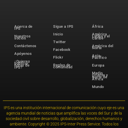
Acerca de
Sigue a IPS
África
IPS
Inicio
América
Nuestros
Latina y el
socios
Caribe
Twitter
Contáctenos
América del
Norte
Facebook
Apóyenos
Asia-
Flickr
Pacífico
¿Quieres
publicar
Reglas de
notas de
Europa
comunidad
IPS?
Medio
Oriente y
Norte de
África
Mundo
IPS es una institución internacional de comunicación cuyo eje es una
agencia mundial de noticias que amplifica las voces del Sur y de la
sociedad civil sobre desarrollo, globalización, derechos humanos y
ambiente. Copyright © 2025 IPS-Inter Press Service. Todos los