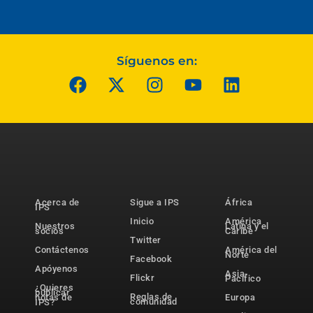
Síguenos en:
Acerca de
Sigue a IPS
África
IPS
Inicio
América
Nuestros
Latina y el
socios
Caribe
Twitter
Contáctenos
América del
Norte
Facebook
Apóyenos
Asia-
Flickr
Pacífico
¿Quieres
publicar
Reglas de
notas de
Europa
comunidad
IPS?