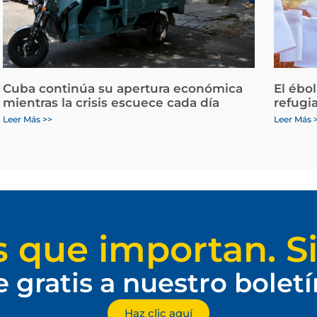
Cuba continúa su apertura económica
El ébo
mientras la crisis escuece cada día
refugi
Leer Más >>
Leer Más 
s que importan. Si
e gratis a nuestro bolet
Haz clic aquí