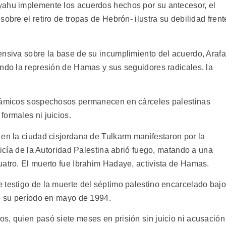
yahu implemente los acuerdos hechos por su antecesor, el
obre el retiro de tropas de Hebrón- ilustra su debilidad frent
ensiva sobre la base de su incumplimiento del acuerdo, Arafa
endo la represión de Hamas y sus seguidores radicales, la
slámicos sospechosos permanecen en cárceles palestinas
ormales ni juicios.
 en la ciudad cisjordana de Tulkarm manifestaron por la
licía de la Autoridad Palestina abrió fuego, matando a una
uatro. El muerto fue Ibrahim Hadaye, activista de Hamas.
 testigo de la muerte del séptimo palestino encarcelado bajo
ió su período en mayo de 1994.
s, quien pasó siete meses en prisión sin juicio ni acusación