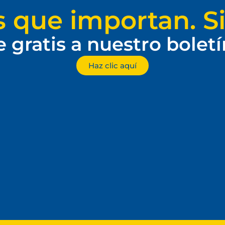
s que importan. Si
e gratis a nuestro bolet
Haz clic aquí