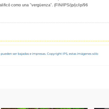
calificó como una "vergüenza". (FIN/IPS/jp/jc/ip/96
 pueden ser bajadas e impresas. Copyright IPS, estas imágenes sólo