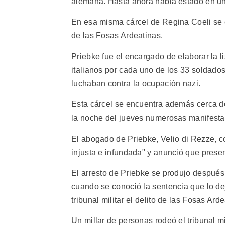
alemana. Hasta ahora había estado en un
En esa misma cárcel de Regina Coeli se
de las Fosas Ardeatinas.
Priebke fue el encargado de elaborar la 
italianos por cada uno de los 33 soldado
luchaban contra la ocupación nazi.
Esta cárcel se encuentra además cerca del
la noche del jueves numerosas manifestac
El abogado de Priebke, Velio di Rezze, co
injusta e infundada" y anunció que presen
El arresto de Priebke se produjo despué
cuando se conoció la sentencia que lo dej
tribunal militar el delito de las Fosas Ard
Un millar de personas rodeó el tribunal m