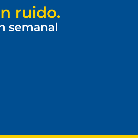
n ruido.
ín semanal