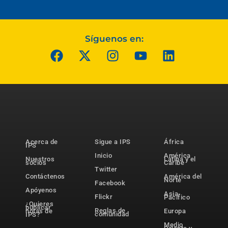
Síguenos en:
Acerca de
Sigue a IPS
África
IPS
Inicio
América
Nuestros
Latina y el
socios
Caribe
Twitter
Contáctenos
América del
Norte
Facebook
Apóyenos
Asia-
Flickr
Pacífico
¿Quieres
publicar
Reglas de
notas de
Europa
comunidad
IPS?
Medio