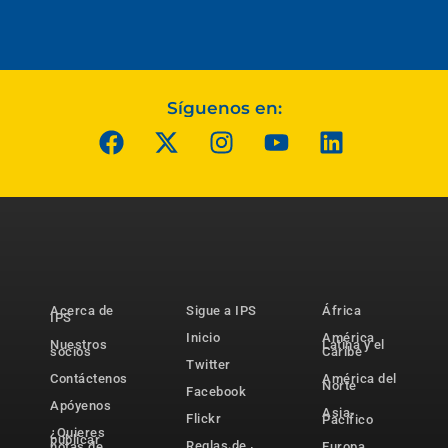
Síguenos en:
Acerca de
Sigue a IPS
África
IPS
Inicio
América
Nuestros
Latina y el
socios
Caribe
Twitter
Contáctenos
América del
Norte
Facebook
Apóyenos
Asia-
Flickr
Pacífico
¿Quieres
publicar
Reglas de
notas de
Europa