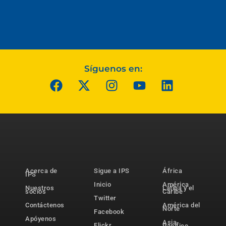
Síguenos en:
Acerca de
Sigue a IPS
África
IPS
Inicio
América
Nuestros
Latina y el
socios
Caribe
Twitter
Contáctenos
América del
Norte
Facebook
Apóyenos
Asia-
Flickr
Pacífico