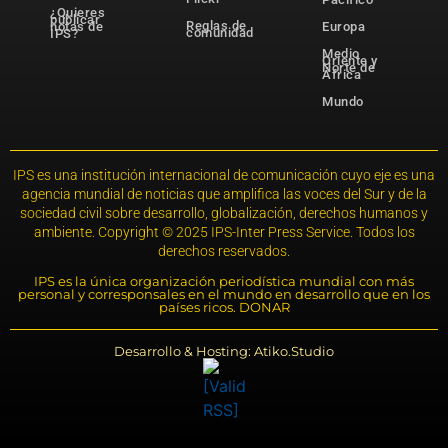
¿Quieres
publicar
Reglas de
notas de
Europa
comunidad
IPS?
Medio
Oriente y
Norte de
África
Mundo
IPS es una institución internacional de comunicación cuyo eje es una
agencia mundial de noticias que amplifica las voces del Sur y de la
sociedad civil sobre desarrollo, globalización, derechos humanos y
ambiente. Copyright © 2025 IPS-Inter Press Service. Todos los
derechos reservados.
IPS es la única organización periodística mundial con más
personal y corresponsales en el mundo en desarrollo que en los
países ricos. DONAR
Desarrollo & Hosting: Atiko.Studio