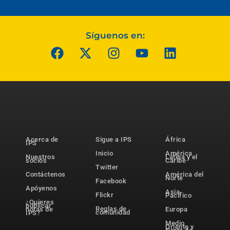
Síguenos en:
Acerca de
Sigue a IPS
África
IPS
Inicio
América
Nuestros
Latina y el
socios
Caribe
Twitter
Contáctenos
América del
Norte
Facebook
Apóyenos
Asia-
Flickr
Pacífico
¿Quieres
publicar
Reglas de
notas de
Europa
comunidad
IPS?
Medio
Oriente y