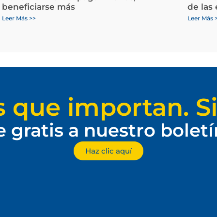
beneficiarse más
de las
Leer Más >>
Leer Más 
s que importan. Si
e gratis a nuestro bolet
Haz clic aquí