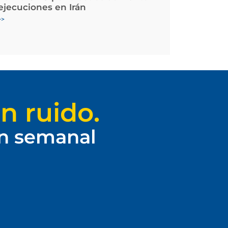
 ejecuciones en Irán
>>
n ruido.
ín semanal