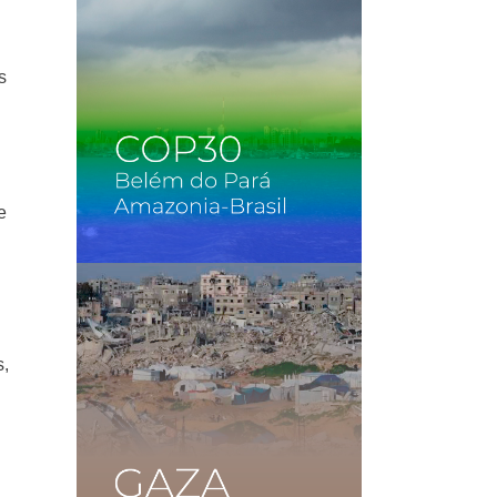
s
e
s,