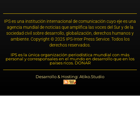
IPS es una institución internacional de comunicación cuyo eje es una
agencia mundial de noticias que amplifica las voces del Sur y de la
sociedad civil sobre desarrollo, globalización, derechos humanos y
ambiente. Copyright © 2025 IPS-Inter Press Service. Todos los
derechos reservados.
IPS es la única organización periodística mundial con más
personal y corresponsales en el mundo en desarrollo que en los
países ricos. DONAR
Desarrollo & Hosting: Atiko.Studio