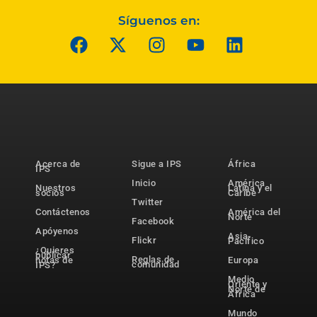
Síguenos en:
Acerca de
Sigue a IPS
África
IPS
Inicio
América
Nuestros
Latina y el
socios
Caribe
Twitter
Contáctenos
América del
Norte
Facebook
Apóyenos
Asia-
Flickr
Pacífico
¿Quieres
publicar
Reglas de
notas de
Europa
comunidad
IPS?
Medio
Oriente y
Norte de
África
Mundo