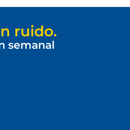
n ruido.
ín semanal