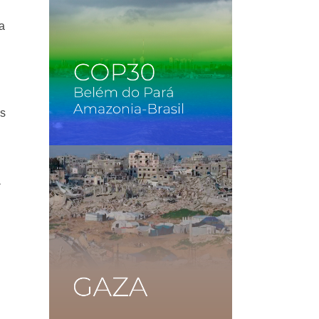
ra
os
a