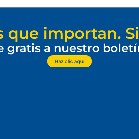
s que importan. Si
e gratis a nuestro bolet
Haz clic aquí