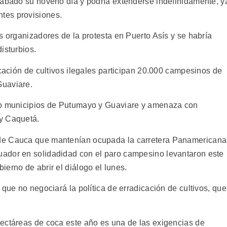
sábado su noveno día y podría extenderse indefinidamente, y
tes provisiones.
s organizadores de la protesta en Puerto Asís y se habría
isturbios.
icación de cultivos ilegales participan 20.000 campesinos de
Guaviare.
co municipios de Putumayo y Guaviare y amenaza con
y Caquetá.
de Cauca que mantenían ocupada la carretera Panamericana
ador en solidadidad con el paro campesino levantaron este
erno de abrir el diálogo el lunes.
 que no negociará la política de erradicación de cultivos, que
ectáreas de coca este año es una de las exigencias de