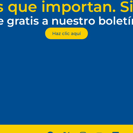
s que importan. Si
e gratis a nuestro bolet
Haz clic aquí