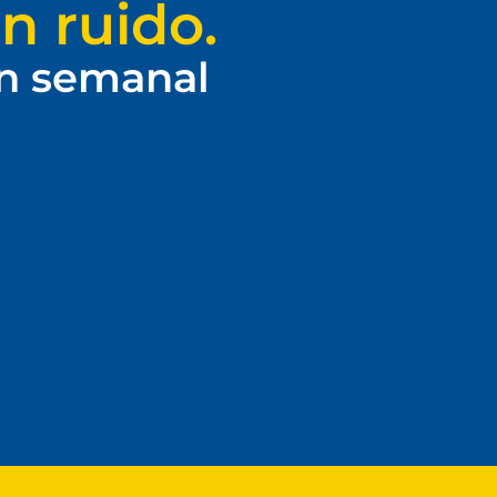
n ruido.
ín semanal