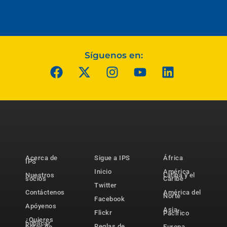
Síguenos en:
Acerca de
Sigue a IPS
África
IPS
Inicio
América
Nuestros
Latina y el
socios
Caribe
Twitter
Contáctenos
América del
Norte
Facebook
Apóyenos
Asia-
Flickr
Pacífico
¿Quieres
publicar
Reglas de
notas de
Europa