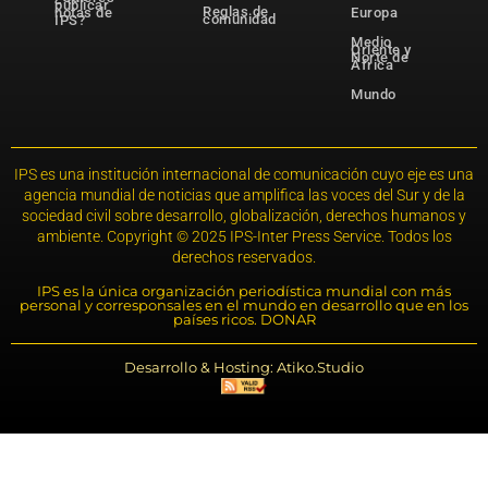
publicar
Reglas de
notas de
Europa
comunidad
IPS?
Medio
Oriente y
Norte de
África
Mundo
IPS es una institución internacional de comunicación cuyo eje es una
agencia mundial de noticias que amplifica las voces del Sur y de la
sociedad civil sobre desarrollo, globalización, derechos humanos y
ambiente. Copyright © 2025 IPS-Inter Press Service. Todos los
derechos reservados.
IPS es la única organización periodística mundial con más
personal y corresponsales en el mundo en desarrollo que en los
países ricos. DONAR
Desarrollo & Hosting: Atiko.Studio