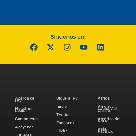
Síguenos en:
Acerca de
Sigue a IPS
África
IPS
Inicio
América
Nuestros
Latina y el
socios
Caribe
Twitter
Contáctenos
América del
Norte
Facebook
Apóyenos
Asia-
Flickr
Pacífico
¿Quieres