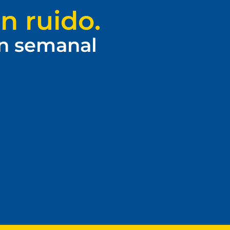
n ruido.
ín semanal