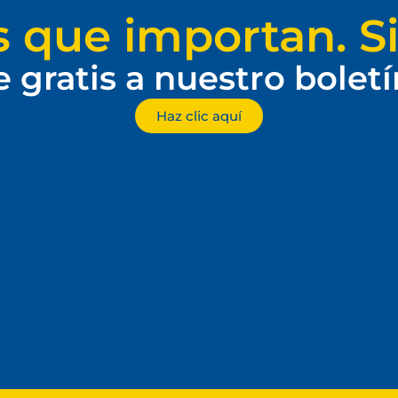
s que importan. Si
e gratis a nuestro bolet
Haz clic aquí