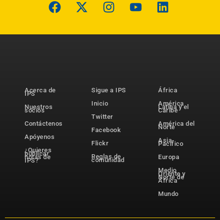
Acerca de
Sigue a IPS
África
IPS
Inicio
América
Nuestros
Latina y el
socios
Caribe
Twitter
Contáctenos
América del
Norte
Facebook
Apóyenos
Asia-
Flickr
Pacífico
¿Quieres
publicar
Reglas de
notas de
Europa
comunidad
IPS?
Medio
Oriente y
Norte de
África
Mundo