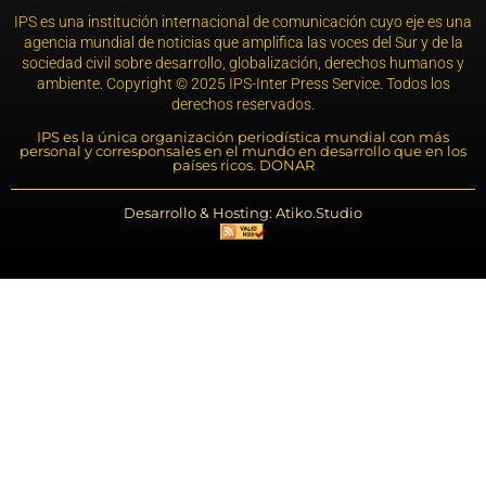
IPS es una institución internacional de comunicación cuyo eje es una
agencia mundial de noticias que amplifica las voces del Sur y de la
sociedad civil sobre desarrollo, globalización, derechos humanos y
ambiente. Copyright © 2025 IPS-Inter Press Service. Todos los
derechos reservados.
IPS es la única organización periodística mundial con más
personal y corresponsales en el mundo en desarrollo que en los
países ricos. DONAR
Desarrollo & Hosting: Atiko.Studio