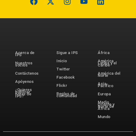
Acerca de
Sigue a IPS
África
IPS
Inicio
América
Nuestros
Latina y el
socios
Caribe
Twitter
Contáctenos
América del
Norte
Facebook
Apóyenos
Asia-
Flickr
Pacífico
¿Quieres
publicar
Reglas de
notas de
Europa
comunidad
IPS?
Medio
Oriente y
Norte de
África
Mundo