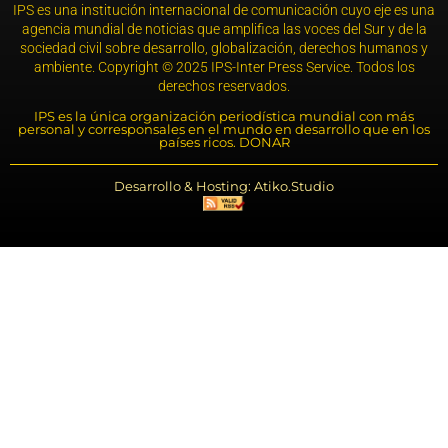
IPS es una institución internacional de comunicación cuyo eje es una
agencia mundial de noticias que amplifica las voces del Sur y de la
sociedad civil sobre desarrollo, globalización, derechos humanos y
ambiente. Copyright © 2025 IPS-Inter Press Service. Todos los
derechos reservados.
IPS es la única organización periodística mundial con más
personal y corresponsales en el mundo en desarrollo que en los
países ricos. DONAR
Desarrollo & Hosting: Atiko.Studio