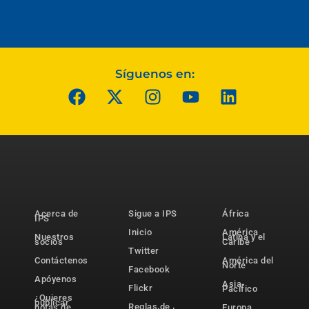
Síguenos en:
Acerca de
Sigue a IPS
África
IPS
Inicio
América
Nuestros
Latina y el
socios
Caribe
Twitter
Contáctenos
América del
Norte
Facebook
Apóyenos
Asia-
Flickr
Pacífico
¿Quieres
publicar
Reglas de
notas de
Europa