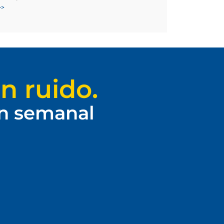
>>
n ruido.
ín semanal