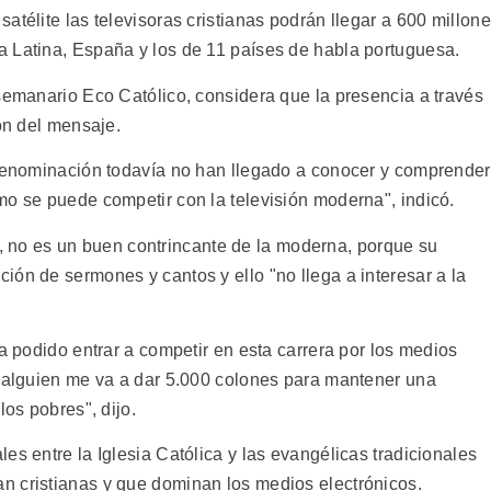
atélite las televisoras cristianas podrán llegar a 600 millon
 Latina, España y los de 11 países de habla portuguesa.
 semanario Eco Católico, considera que la presencia a través
ión del mensaje.
 denominación todavía no han llegado a conocer y comprender
mo se puede competir con la televisión moderna", indicó.
aro, no es un buen contrincante de la moderna, porque su
ón de sermones y cantos y ello "no llega a interesar a la
ha podido entrar a competir en esta carrera por los medios
i alguien me va a dar 5.000 colones para mantener una
los pobres", dijo.
es entre la Iglesia Católica y las evangélicas tradicionales
n cristianas y que dominan los medios electrónicos.