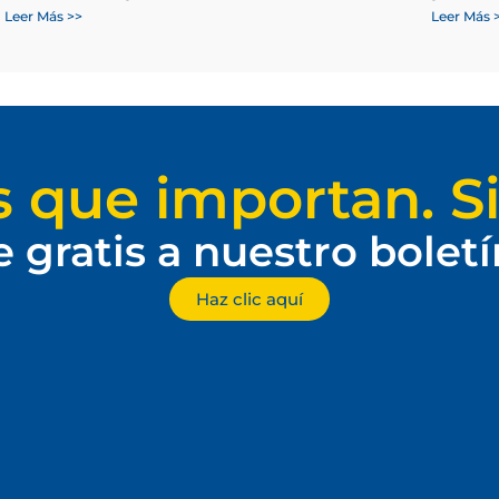
Leer Más >>
Leer Más 
s que importan. Si
e gratis a nuestro bolet
Haz clic aquí