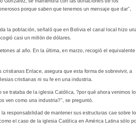
irmó González, se mantendrá con las donaciones de los
generosos porque saben que tenemos un mensaje que dar",
 la población, señaló que en Bolivia el canal local hizo un
ecogió casi un millón de dólares.
letones al año. En la última, en marzo, recogió el equivalente
s cristianas Enlace, asegura que esta forma de sobrevivir, a
esias cristianas ni su fe en una industria.
 se trataba de la iglesia Católica, ?por qué ahora venimos l
os ven como una industria?", se preguntó.
, la responsabilidad de mantener sus estructuras cae sobre l
como el caso de la iglesia Católica en América Latina sólo p