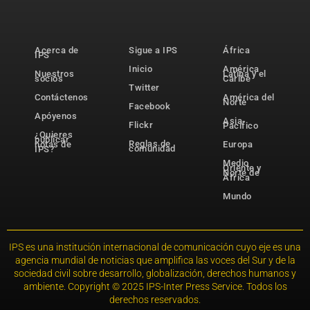
Acerca de
Sigue a IPS
África
IPS
Inicio
América
Nuestros
Latina y el
socios
Caribe
Twitter
Contáctenos
América del
Norte
Facebook
Apóyenos
Asia-
Flickr
Pacífico
¿Quieres
publicar
Reglas de
notas de
Europa
comunidad
IPS?
Medio
Oriente y
Norte de
África
Mundo
IPS es una institución internacional de comunicación cuyo eje es una
agencia mundial de noticias que amplifica las voces del Sur y de la
sociedad civil sobre desarrollo, globalización, derechos humanos y
ambiente. Copyright © 2025 IPS-Inter Press Service. Todos los
derechos reservados.